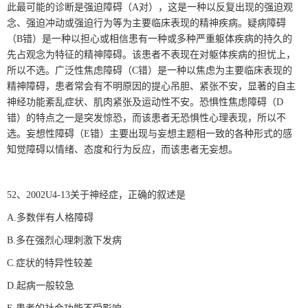
此最可能的诊断是强迫障碍（A对），这是一种以反复出现的强迫观
念、强迫冲动或强迫行为等为主要临床表现的精神疾病。疑病障碍
（B错）是一种以担心或相信患有一种或多种严重躯体疾病的持久的
先占观念为特征的精神障碍。该患者不表现在对躯体疾病的担忧上，
所以不选。广泛性焦虑障碍（C错）是一种以焦虑为主要临床表现的
精神障碍，患者常会有不明原因的提心吊胆、紧张不安，显著的自主
神经功能紊乱症状、肌肉紧张及运动性不安。恐惧性焦虑障碍（D
错）的特点之一是突发惊恐，而该患者无恐惧性心理表现，所以不
选。妄想性障碍（E错）主要出现与妄想主题相一致的各种形式的感
知觉障碍以情绪、态度和行为反应，而该患者无妄想。
52、2002U4-13关于神经症，正确的叙述是
A.多数伴有人格障碍
B.多在强烈心理刺激下发病
C.症状的特异性较差
D.起病一般较急