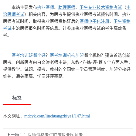
本站主要发布
执业医师
、
助理医师
、
卫生专业技术资格考试
（
主
治医师考试
）相关内容，为医考生提供执业医师考试报名时间、执业
医师考试时间、取得执业医师资格证后的
医师电子化注册
、
卫生资格
考试
主治医师报名时间等信息。让参加执业医师考试的考生高效备
考。
医考培训班哪个好
？
医考培训机构加盟
哪个机构？建议首选创新
医考。创新医考由白文涛老师主讲，从教-学-练-评-管五个方面入手，
提供教学、试题、模考、教材的全国统一学员管理制度，加盟分校好
维护，通关率高、学员好评率高。
标签
本文网址：
mdcyk.com/linchuangzhiye1/147.html
上一篇：
医师资格考试临床执业医师考试经典试题汇总十：神经症状及分离（转换）性障碍恐惧等习题