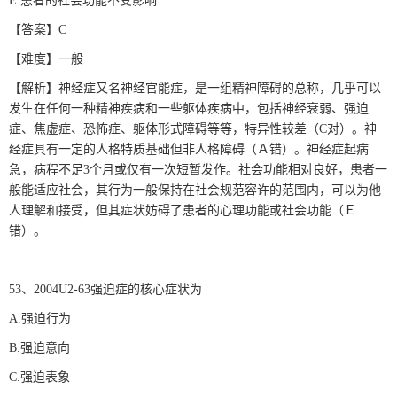
E.患者的社会功能不受影响
【答案】C
【难度】一般
【解析】神经症又名神经官能症，是一组精神障碍的总称，几乎可以
发生在任何一种精神疾病和一些躯体疾病中，包括神经衰弱、强迫
症、焦虚症、恐怖症、躯体形式障碍等等，特异性较差（C对）。神
经症具有一定的人格特质基础但非人格障碍（Ａ错）。神经症起病
急，病程不足3个月或仅有一次短暂发作。社会功能相对良好，患者一
般能适应社会，其行为一般保持在社会规范容许的范围内，可以为他
人理解和接受，但其症状妨碍了患者的心理功能或社会功能（Ｅ
错）。
53、2004U2-63强迫症的核心症状为
A.强迫行为
B.强迫意向
C.强迫表象