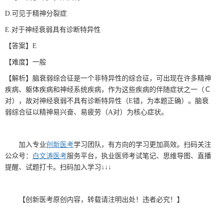
D.可见于精神分裂症
E.对于神经衰弱具有诊断特异性
【答案】E
【难度】一般
【解析】脑衰弱综合征是一个非特异性的综合征，可出现在许多精神
疾病、躯体疾病和神经系统疾病，作为这些疾病的伴随症状之一（Ｃ
对），故对神经衰弱不具有诊断特异性（E错，为本题正确）。脑衰
弱综合征以精神易兴奋、易疲劳（A对）为核心症状。
加入专业
创新医考
学习团队，有方向的学习更加高效。扫码关注
公众号：
白文涛医考
服务平台，执业医师考试笔记、思维导图、直播
提醒、试题打卡。扫码加入学习↓↓↓
【创新医考原创内容，转载请注明出处！违者必究！】