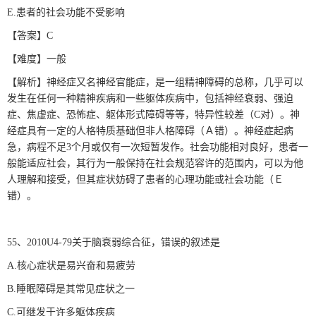
E.患者的社会功能不受影响
【答案】C
【难度】一般
【解析】神经症又名神经官能症，是一组精神障碍的总称，几乎可以
发生在任何一种精神疾病和一些躯体疾病中，包括神经衰弱、强迫
症、焦虚症、恐怖症、躯体形式障碍等等，特异性较差（C对）。神
经症具有一定的人格特质基础但非人格障碍（Ａ错）。神经症起病
急，病程不足3个月或仅有一次短暂发作。社会功能相对良好，患者一
般能适应社会，其行为一般保持在社会规范容许的范围内，可以为他
人理解和接受，但其症状妨碍了患者的心理功能或社会功能（Ｅ
错）。
55、2010U4-79关于脑衰弱综合征，错误的叙述是
A.核心症状是易兴奋和易疲劳
B.睡眠障碍是其常见症状之一
C.可继发于许多躯体疾病