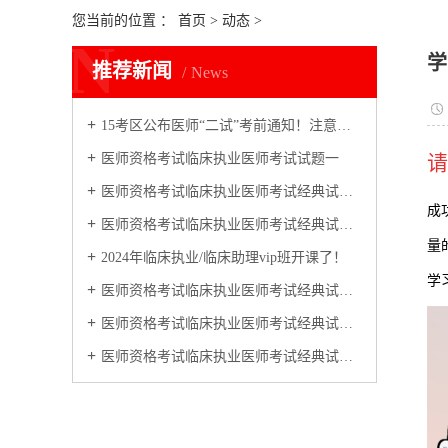
您当前的位置 ：
首页
>
动态
>
N
学
推荐新闻
News
15考区公布医师“二试”考前通知！注意各地准考证打印时间不同！
医师资格考试临床执业医师考试试题一
请
医师资格考试临床执业医师考试经典试题汇总四：进食和睡眠障碍习题
成
医师资格考试临床执业医师考试经典试题汇总八：神经症状及分离（转换）性障碍恐惧等习题
量
2024年临床执业/临床助理vip班开课了！
学
医师资格考试临床执业医师考试经典试题汇总十二：神经症状及分离（转换）性障碍恐惧等习题
医师资格考试临床执业医师考试经典试题汇总五：进食和睡眠障碍习题
医师资格考试临床执业医师考试经典试题汇总十：神经症状及分离（转换）性障碍恐惧等习题